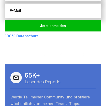
100% Datenschutz.
Du kannst Dich jederzeit
abmelden.
65K+
Leser des Reports
Werde Teil meiner Community und profitiere 
wöchentlich von meinen Finanz-Tipps.