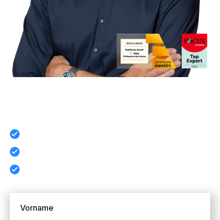
Sichere Dir jetzt den Lars Erichsen Report – 
völlig kostenfrei!
100% gratis - 0% Risko
Tipps für Edelmetalle, Aktien und ETFs
wöchentlich direkt in dein E-Mail Postfach