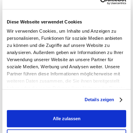
Ich durchsuche ständig den Markt nach 
herausragenden Aktien, um dir die besten 
Investitionsmöglichkeiten zu präsentieren.
Diese Webseite verwendet Cookies
Wir verwenden Cookies, um Inhalte und Anzeigen zu
personalisieren, Funktionen für soziale Medien anbieten
zu können und die Zugriffe auf unsere Website zu
analysieren. Außerdem geben wir Informationen zu Ihrer
Verwendung unserer Website an unsere Partner für
Kryptowährungen
soziale Medien, Werbung und Analysen weiter. Unsere
Partner führen diese Informationen möglicherweise mit
Ich verfolge kontinuierlich vielversprechende 
weiteren Daten zusammen, die Sie ihnen bereitgestellt
Kryptowährungen und zeige dir die besten Optionen 
haben oder die sie im Rahmen Ihrer Nutzung der Dienste
in dieser aufstrebenden Branche.
gesammelt haben. Hier finden Sie unsere
Details zeigen
Datenschutzerklärung
und unser
Impressum
.
Alle zulassen