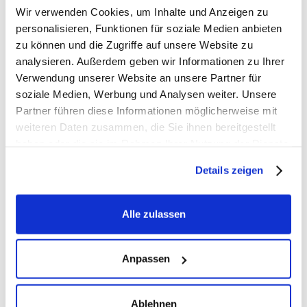
Wir verwenden Cookies, um Inhalte und Anzeigen zu
personalisieren, Funktionen für soziale Medien anbieten
zu können und die Zugriffe auf unsere Website zu
Krypto Report sichern
analysieren. Außerdem geben wir Informationen zu Ihrer
Verwendung unserer Website an unsere Partner für
soziale Medien, Werbung und Analysen weiter. Unsere
Partner führen diese Informationen möglicherweise mit
weiteren Daten zusammen, die Sie ihnen bereitgestellt
haben oder die sie im Rahmen Ihrer Nutzung der Dienste
Die besten Tipps rund um Aktien, ETFs,
gesammelt haben. Hier finden Sie unsere
Immobilien und Edelmetalle jede Woche
Details zeigen
Datenschutzerklärung
und unser
Impressum
.
direkt in dein Postfach.
Alle zulassen
Sichere dir jetzt
den Hell Investiert
Report - 100% kostenlos!
Anpassen
Ablehnen