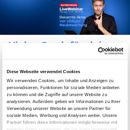
Vielen Dank für deine
Anmeldung!
Hier der Link zur Aufzeichnung →
Diese Webseite verwendet Cookies
https://youtu.be/lW2uMFBdwc0
Wir verwenden Cookies, um Inhalte und Anzeigen zu
Dein Lars
personalisieren, Funktionen für soziale Medien anbieten
zu können und die Zugriffe auf unsere Website zu
analysieren. Außerdem geben wir Informationen zu Ihrer
Verwendung unserer Website an unsere Partner für
soziale Medien, Werbung und Analysen weiter. Unsere
Partner führen diese Informationen möglicherweise mit
weiteren Daten zusammen, die Sie ihnen bereitgestellt