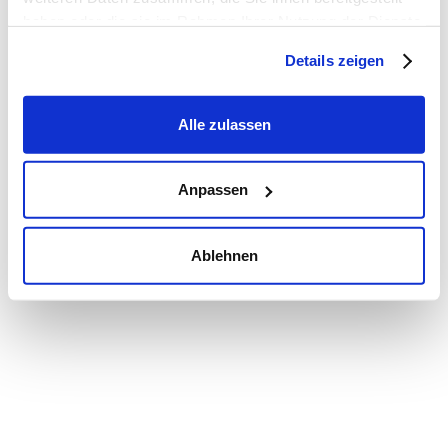
haben oder die sie im Rahmen Ihrer Nutzung der Dienste
Home
Impressum
Datenschutz
gesammelt haben. Hier finden Sie unsere
Warnung vor Fake-Accounts
Details zeigen
Datenschutzerklärung
und unser
Impressum
.
Widerruf Cookies und Tracking
Autorenprofil
Alle zulassen



Anpassen
© 2026 ATLAS RESEARCH GmbH. Alle Rechte vorbehalten.
Ablehnen